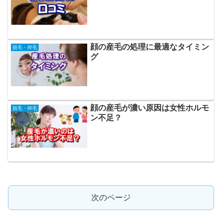
顔の産毛の処理に最適なタイミン
脱毛・抑毛
グ
顔の産毛が濃い原因は女性ホルモ
脱毛・抑毛
ン不足？
次のページ