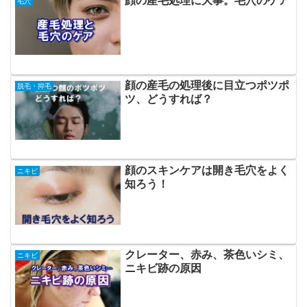
顔の産毛処理に大事。毛穴のケア
毛穴
顔の産毛の処理後に目立つポツポ
脱毛・抑毛
ツ、どうすれば？
顔のスキンケアは開き毛穴をよく
ニキビ
知ろう！
クレーター、赤み、茶色いシミ、
ニキビ
ニキビ跡の原因